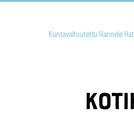
Siirry
sivun
sisältöön
Kuntavaltuutettu Hannele Ha